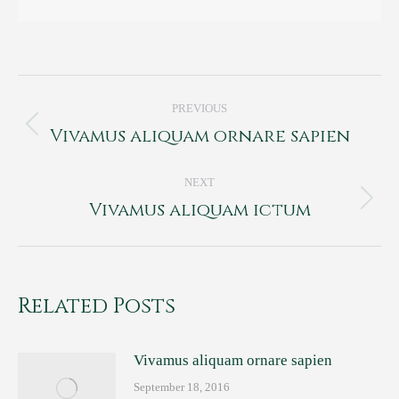
Post
PREVIOUS
navigation
Vivamus aliquam ornare sapien
Previous
post:
NEXT
Vivamus aliquam ictum
Next
post:
Related Posts
Vivamus aliquam ornare sapien
September 18, 2016