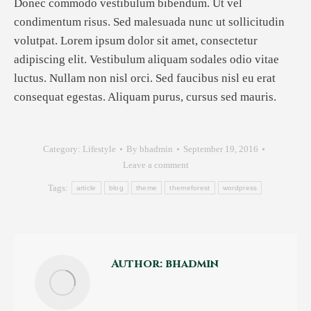
Donec commodo vestibulum bibendum. Ut vel
condimentum risus. Sed malesuada nunc ut sollicitudin
volutpat. Lorem ipsum dolor sit amet, consectetur
adipiscing elit. Vestibulum aliquam sodales odio vitae
luctus. Nullam non nisl orci. Sed faucibus nisl eu erat
consequat egestas. Aliquam purus, cursus sed mauris.
Category:
Lifestyle
By
bhadmin
September 19, 2016
Leave a comment
Tags:
article
blog
theme
themeforest
wordpress
Author:
bhadmin