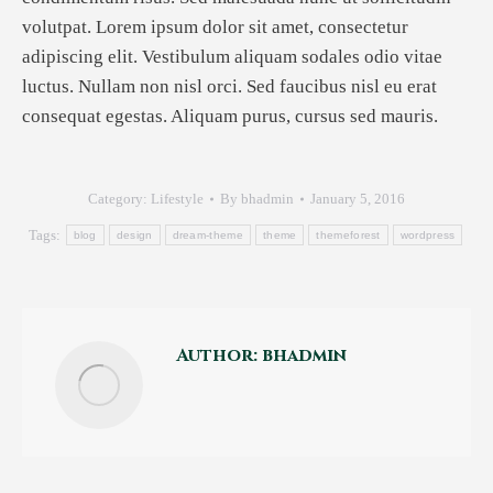
volutpat. Lorem ipsum dolor sit amet, consectetur
adipiscing elit. Vestibulum aliquam sodales odio vitae
luctus. Nullam non nisl orci. Sed faucibus nisl eu erat
consequat egestas. Aliquam purus, cursus sed mauris.
Category:
Lifestyle
By
bhadmin
January 5, 2016
Tags:
blog
design
dream-theme
theme
themeforest
wordpress
Author:
bhadmin