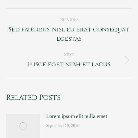
Post
PREVIOUS
navigation
Sed faucibus: nisl eu erat consequat
Previous
egestas
post:
NEXT
Fusce eget nibh et lacus
Next
post:
Related Posts
Lorem ipsum elit nulla emet
September 19, 2016