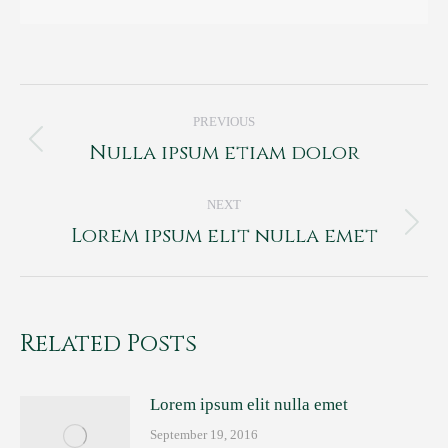
Post
PREVIOUS
navigation
Nulla ipsum etiam dolor
Previous
post:
NEXT
Lorem ipsum elit nulla emet
Next
post:
Related Posts
Lorem ipsum elit nulla emet
September 19, 2016