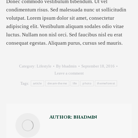
Donec commodo vestibulum bibendum. Ut vel
condimentum risus. Sed malesuada nunc ut sollicitudin
volutpat. Lorem ipsum dolor sit amet, consectetur
adipiscing elit. Vestibulum aliquam sodales odio vitae
luctus. Nullam non nisl orci. Sed faucibus nisl eu erat
consequat egestas. Aliquam purus, cursus sed mauris.
Category:
Lifestyle
By
bhadmin
September 18, 2016
Leave a comment
Tags:
article
dream-theme
life
photo
themeforest
Author:
bhadmin