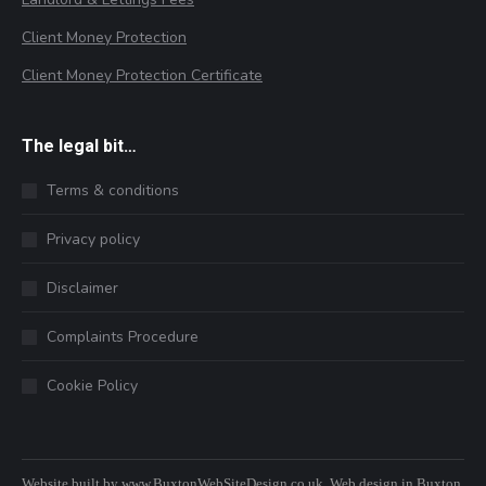
Client Money Protection
Client Money Protection Certificate
The legal bit…
Terms & conditions
Privacy policy
Disclaimer
Complaints Procedure
Cookie Policy
Website built by
www.BuxtonWebSiteDesign.co.uk
, Web design in Buxton,