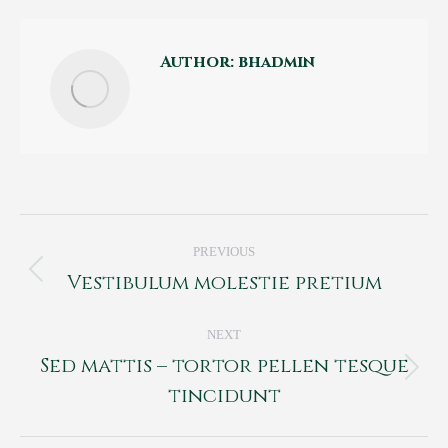
Author:
bhadmin
Post
PREVIOUS
navigation
Vestibulum molestie pretium
Previous
post:
NEXT
Sed mattis – tortor pellen tesque
Next
tincidunt
post: