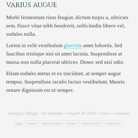
varius augue
Morbi fermentum risus feugiat, dictum turpis a, ultricies
sem. Fusce vitae nibh hendrerit, sollicitudin libero vel,
sodales nulla.
Lorem in velit vestibulum
glavrida
amet lobortis. Sed
faucibus tristique nisi sit amet lacinia. Suspendisse at
massa non nulla placerat ultrices. Donec sed nisi odio.
Etiam sodales metus et ex tincidunt, at semper augue
tempus. Suspendisse iaculis luctus vestibulum. Mauris
ornare dignissim est ut semper.
Category:
Design
By
bhadmin
August 28, 2016
Leave a comment
Tags:
article
dream-theme
photo
themeforest
wordpress