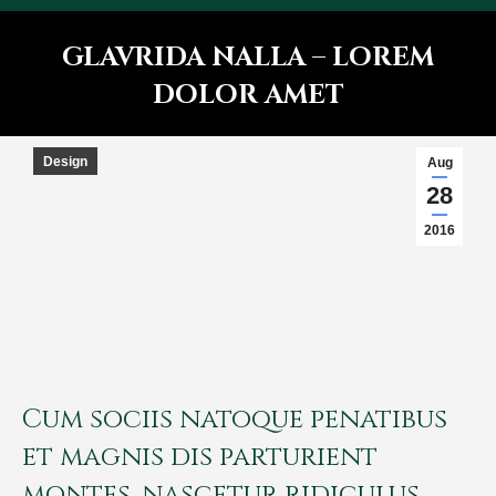
GLAVRIDA NALLA – LOREM
DOLOR AMET
You are here:
Design
Aug
28
2016
Cum sociis natoque penatibus
et magnis dis parturient
montes, nascetur ridiculus