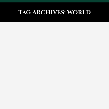
TAG ARCHIVES:
WORLD
You are here:
Nulla ipsum etiam dolor
Design
By
bhadmin
September 18, 2016
Leave a comment